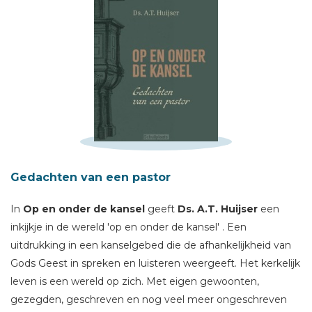
Schrijf hieronder je review!
Sterren
Naam *
Gedachten van een pastor
E-mail *
Titel *
In
Op en onder de kansel
geeft
Ds. A.T. Huijser
een
inkijkje in de wereld 'op en onder de kansel' . Een
Bericht *
uitdrukking in een kanselgebed die de afhankelijkheid van
Gods Geest in spreken en luisteren weergeeft. Het kerkelijk
leven is een wereld op zich. Met eigen gewoonten,
gezegden, geschreven en nog veel meer ongeschreven