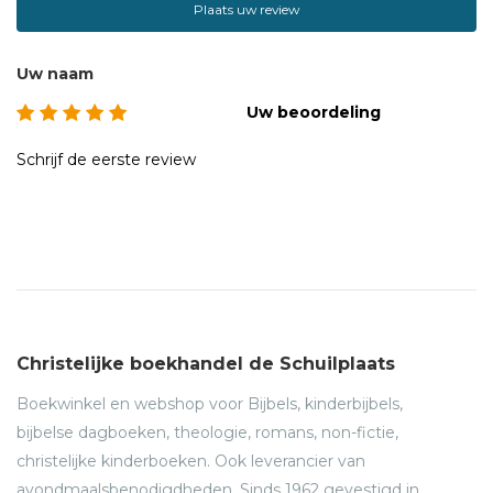
Een praktische gids met concrete oefeningen om definitief
Plaats uw review
te onthaasten
Uw naam
Uw beoordeling
Schrijf de eerste review
Christelijke boekhandel de Schuilplaats
Boekwinkel en webshop voor Bijbels, kinderbijbels,
bijbelse dagboeken, theologie, romans, non-fictie,
christelijke kinderboeken. Ook leverancier van
avondmaalsbenodigdheden. Sinds 1962 gevestigd in