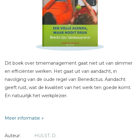
Schrijf hieronder je review!
Sterren
Naam *
Dit boek over timemanagement gaat niet uit van slimmer
E-mail *
en efficiënter werken. Het gaat uit van aandacht, in
Titel *
navolging van de oude regel van Benedictus. Aandacht
geeft rust, wat de kwaliteit van het werk ten goede komt.
Bericht *
En natuurlijk het werkplezier.
Veel timemanagementboeken gaan vooral over slimmer,
Meer informatie
efficiënter werken. Dat is een instrumentele aanpak:
handigheidjes en tools moeten je helpen het hoofd te
Auteur:
HULST, D.
bieden aan de dagelijkse stress.
* = verplicht