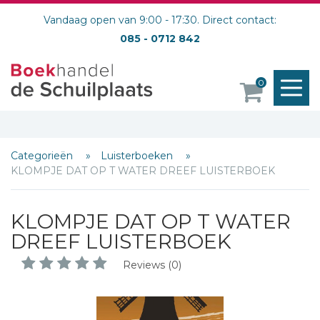
Vandaag open van 9:00 - 17:30. Direct contact:
085 - 0712 842
M
0
o
Categorieën
Luisterboeken
Schrijf hieronder je review!
KLOMPJE DAT OP T WATER DREEF LUISTERBOEK
Sterren
KLOMPJE DAT OP T WATER
Naam *
DREEF LUISTERBOEK
E-mail *
Reviews (0)
Titel *
Bericht *