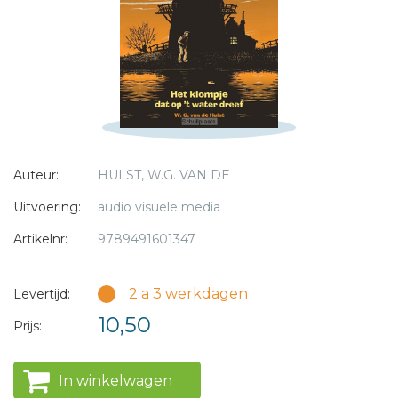
* = verplicht
Auteur:
HULST, W.G. VAN DE
Uitvoering:
audio visuele media
Artikelnr:
9789491601347
2 a 3 werkdagen
Levertijd:
10,50
Prijs:
In winkelwagen