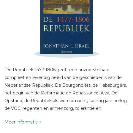
Schrijf hieronder je review!
Sterren
Naam *
'De Republiek 1477-1806'geeft een onvoorstelbaar
E-mail *
compleet en levendig beeld van de geschiedenis van de
Titel *
Nederlandse Republiek. De Bourgondiërs, de Habsburgers,
het begin van de Reformatie en Renaissance, Alva, De
Bericht *
Opstand, de Republiek als wereldmacht, tachtig jaar oorlog,
de VOC, regenten en armenzorg, tolerantie en
onderdrukking, het Twaalfjarig Bestand, Oldenbarnevelt en
Meer informatie
Maurits, de universiteiten, de kunst van de Gouden Eeuw,
de stadhouderloze tijdperken, de Engelse Oorlogen, het