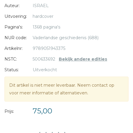
Auteur:
ISRAEL
Rampjaar, de gebroeders De Witt, de Glorieuze Revolutie,
* = verplicht
de patriotten - alles krijgt zijn plaats in dit weidse panorama.
Uitvoering:
hardcover
Pagina's:
1368 pagina's
NUR code:
Vaderlandse geschiedenis (688)
Artikelnr:
9789051943375
NSTC:
500633692
Bekijk andere edities
Status:
Uitverkocht
Dit artikel is niet meer leverbaar. Neem contact op
voor meer informatie of alternatieven.
75,00
Prijs: