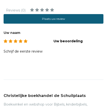
van Eck. Hij begeleidt al 15 jaar professionals bij het
verbeteren van hun presentatietechniek. Eerder schreef hij
Reviews (0)
boeken over verkoopgesprekken en telefoontechnieken.
Plaats uw review
Uw naam
Uw beoordeling
Schrijf de eerste review
Christelijke boekhandel de Schuilplaats
Boekwinkel en webshop voor Bijbels, kinderbijbels,