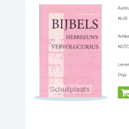
Naam *
Bibles Foreign
Auteu
E-mail *
Languages
NUR 
Titel *
Bijbelstudie
Bericht *
Geloof, duurzaamheid
en mileu
Artike
Benodigdheden voor
NSTC
kerken
Christelijke spellen
Levert
Christelijke stripboeken
Prijs:
* = verplicht
Eten en koken
Evangelisatiemateriaal
Geschiedenis
Israël / Jodendom
Kinder- en jeugdboeken
Engelse kinderboeken