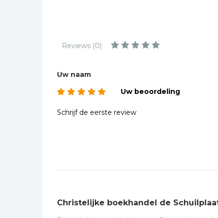
Kinderbijbels
Muziekboeken
Bladmuziek
Reviews (0)
Management &
Leiderschap
Uw naam
Politiek
Uw beoordeling
Regio | Alblasserwaard
Romans
Schrijf de eerste review
Toeristische kaarten en
gidsen
Taalstudie
Wenskaarten
Christelijke boekhandel de Schuilplaa