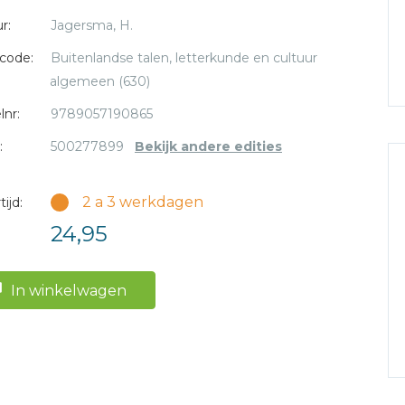
r:
Jagersma, H.
code:
Buitenlandse talen, letterkunde en cultuur
algemeen (630)
lnr:
9789057190865
:
500277899
Bekijk andere edities
2 a 3 werkdagen
ijd:
24,95
In winkelwagen