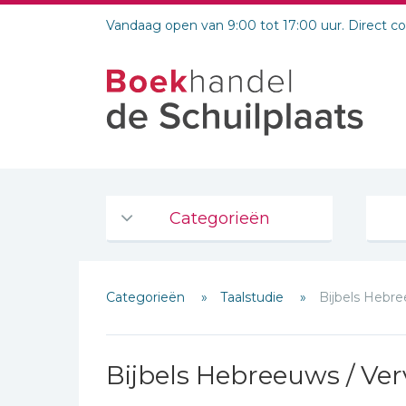
Vandaag open van 9:00 tot 17:00 uur. Direct c
Categorieën
Agenda's en kalenders
Categorieën
Taalstudie
Bijbels Hebre
De Bijbel
Bijbelse Dagboeken 2026
Schrijf hieronder je review!
Bijbelse dagboeken
Bijbels Hebreeuws / Ve
Sterren
Bijbelstudie groepen