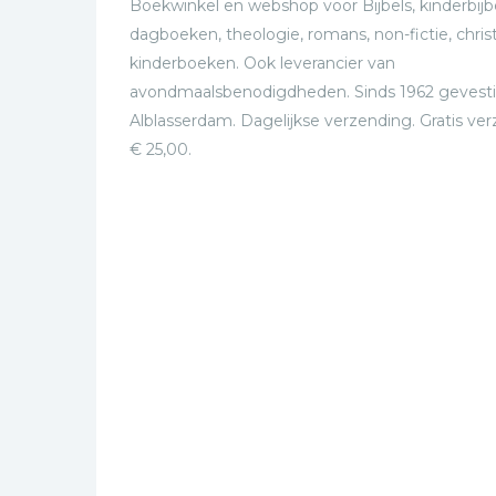
Boekwinkel en webshop voor Bijbels, kinderbijbe
dagboeken, theologie, romans, non-fictie, christ
kinderboeken. Ook leverancier van
avondmaalsbenodigdheden. Sinds 1962 gevesti
Alblasserdam. Dagelijkse verzending. Gratis ve
€ 25,00.