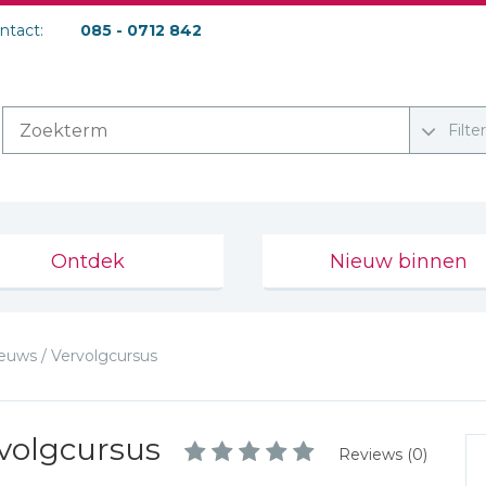
ontact:
085 - 0712 842
Filte
Ontdek
Nieuw binnen
euws / Vervolgcursus
rvolgcursus
Reviews (0)