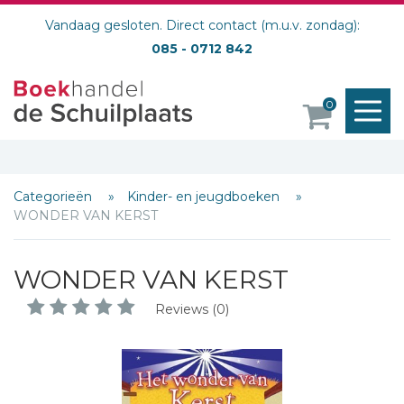
Vandaag gesloten. Direct contact (m.u.v. zondag):
085 - 0712 842
M
0
o
Categorieën
Kinder- en jeugdboeken
WONDER VAN KERST
WONDER VAN KERST
Reviews (0)
Schrijf hieronder je review!