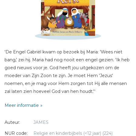
Sterren
Naam *
E-mail *
Titel *
Bericht *
'De Engel Gabriël kwam op bezoek bij Maria: 'Wees niet
bang,' zei hij. Maria had nog nooit een engel gezien. 'Ik heb
goed nieuws voor je. God heeft jou uitgekozen om de
moeder van Zijn Zoon te zijn. Je moet Hem 'Jezus'
noemen, en je mag voor Hem zorgen tot Hij alle mensen
zal laten zien hoeveel God van hen houdt.''
* = verplicht
Meer informatie
Een handzaam en sfeervol boekje met het complete
kerstverhaal. In begrijpelijke taal met aansprekende
Auteur:
JAMES
illustraties van Paula Doherty.
NUR code:
Religie en kinderbijbels (<12 jaar) (224)