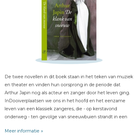
Schrijf hieronder je review!
Sterren
Naam *
De twee novellen in dit boek staan in het teken van muziek
E-mail *
en theater en vinden hun oorsprong in de periode dat
Titel *
Arthur Japin nog als acteur en zanger door het leven ging.
InDooiverplaatsen we ons in het hoofd en het eenzame
Bericht *
leven van een klassiek zangeres, die - op kerstavond
onderweg - ten gevolge van sneeuwbuien strandt in een
sfeerloos hotel langs de snelweg. Haar eenzaamheid
Meer informatie
brengt haar terug bij haar enige manier van expressie: het