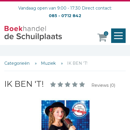
Vandaag open van 9:00 - 17:30 Direct contact:
085 - 0712 842
M
0
o
Categorieën
Muziek
IK BEN 'T!
IK BEN 'T!
Reviews (0)
Schrijf hieronder je review!
Sterren
Naam *
E-mail *