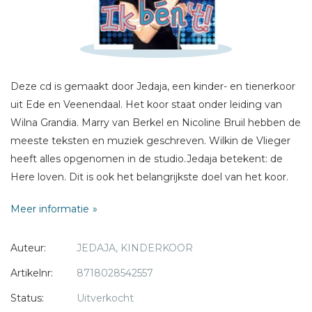
Titel *
Bericht *
Deze cd is gemaakt door Jedaja, een kinder- en tienerkoor
uit Ede en Veenendaal. Het koor staat onder leiding van
Wilna Grandia. Marry van Berkel en Nicoline Bruil hebben de
meeste teksten en muziek geschreven. Wilkin de Vlieger
* = verplicht
heeft alles opgenomen in de studio.Jedaja betekent: de
Here loven. Dit is ook het belangrijkste doel van het koor.
Met elkaar zingen ze over God, de Bijbel, vriendschap en
Meer informatie
over alledaagse dingen. Iedereen vanaf 6 jaar is van harte
welkom bij het koor van de basisschool en er is ook een
Auteur:
JEDAJA, KINDERKOOR
groep meiden die ouder zijn: de groep GIRLS van Jedaja.
Het koor telt op dit moment ongeveer 90 leden.
Artikelnr:
8718028542557
Status:
Uitverkocht