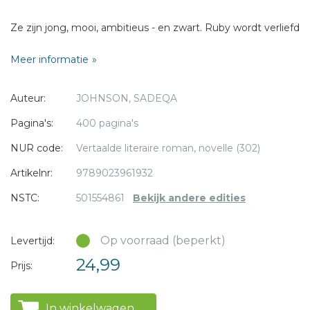
Ze zijn jong, mooi, ambitieus - en zwart. Ruby wordt verliefd
op een witte jongen. Eleanor trouwt met de knappe dokter
Meer informatie
William Pride. Haar geluk wordt overschaduwd door de rijke
afstandelijke familie van William, en door haar vurige
* = verplicht
Auteur:
JOHNSON, SADEQA
kinderwens.
Pagina's:
400 pagina's
De verhalen van Ruby en Eleanor komen op een
NUR code:
Vertaalde literaire roman, novelle (302)
onverwachte manier samen. Durven ze hun lot te
overstijgen om grootste dromen te bereiken?
Artikelnr:
9789023961932
NSTC:
501554861
Bekijk andere edities
Op voorraad (beperkt)
Levertijd:
24,99
Prijs:
In winkelwagen