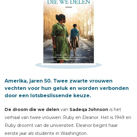
Schrijf hieronder je review!
Amerika, jaren 50. Twee zwarte vrouwen
vechten voor hun geluk en worden verbonden
Sterren
door een lotsbeslissende keuze.
Naam *
De droom die we delen
van
Sadeqa Johnson
is het
E-mail *
verhaal van twee vrouwen: Ruby en Eleanor. Het is 1949 en
Titel *
Ruby droomt van de universiteit. Eleanor begint haar
Bericht *
eerste jaar als studente in Washington.