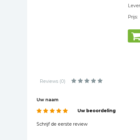
Kinderbijbels
Levert
Muziekboeken
Prijs:
Bladmuziek
Management &
Leiderschap
Politiek
Regio | Alblasserwaard
Romans
Toeristische kaarten en
Reviews (0)
gidsen
Taalstudie
Uw naam
Wenskaarten
Uw beoordeling
Schrijf de eerste review