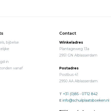
ts
Contact
ls, bijbelse
Winkeladres
elijke
Plantageweg 13a
2951 GN Alblasserdam
gd in
rzonden vanaf
Postadres
Postbus 41
2950 AA Alblasserdam
T
+31 (0)85 - 0712 842
E
info@schuilplaatsboeken.nl