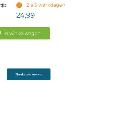
2 a 3 werkdagen
ijd:
24,99
In winkelwagen
Plaats uw review