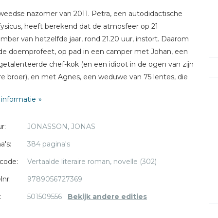
eedse nazomer van 2011. Petra, een autodidactische
fysicus, heeft berekend dat de atmosfeer op 21
mber van hetzelfde jaar, rond 21.20 uur, instort. Daarom
j, de doemprofeet, op pad in een camper met Johan, een
getalenteerde chef-kok (en een idioot in de ogen van zijn
e broer), en met Agnes, een weduwe van 75 lentes, die
s van geld verdienen via Instagram. Het drietal heeft
informatie
. Voordat de aarde vergaat moeten ze Rome zien te
ken, waar Johan zijn corrupte broer Fredrik eens flink de
r:
JONASSON, JONAS
eid wil vertellen. En uiteraard gaat niets zoals gepland.
ns een bizarre roadtrip door Europa, Afrika en Amerika en
a's:
384 pagina's
n race tegen de klok laat Jonasson zien hoe corruptie op
code:
Vertaalde literaire roman, novelle (302)
dniveau werkt.
lnr:
9789056727369
:
501509556
Bekijk andere edities