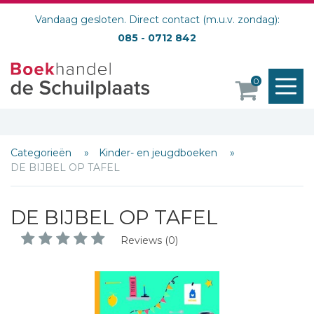
Vandaag gesloten. Direct contact (m.u.v. zondag):
085 - 0712 842
M
0
o
Categorieën
Kinder- en jeugdboeken
DE BIJBEL OP TAFEL
DE BIJBEL OP TAFEL
Reviews (0)