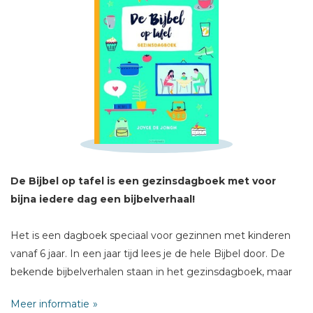
Schrijf hieronder je review!
Sterren
Naam *
De Bijbel op tafel is een gezinsdagboek met voor
E-mail *
bijna iedere dag een bijbelverhaal!
Titel *
Bericht *
Het is een dagboek speciaal voor gezinnen met kinderen
vanaf 6 jaar. In een jaar tijd lees je de hele Bijbel door. De
bekende bijbelverhalen staan in het gezinsdagboek, maar
ook de minder bekende bijbelverhalen worden verteld in
Meer informatie
gemakkelijke taal. Ieder verhaal is aangevuld met een