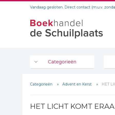
Vandaag gesloten. Direct contact (m.u.v. zond
Categorieën
Agenda's en kalenders
Categorieën
Advent en Kerst
HET L
De Bijbel
Bijbelse Dagboeken 2026
Bijbelse dagboeken
HET LICHT KOMT ERA
Schrijf hieronder je review!
Bijbelstudie groepen