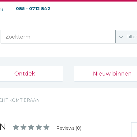
ag):
085 - 0712 842
Filte
Ontdek
Nieuw binnen
ICHT KOMT ERAAN
AN
Reviews (0)