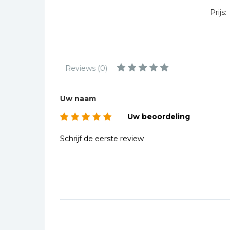
Kinderbijbels
Prijs:
Muziekboeken
Bladmuziek
Management &
Leiderschap
Reviews (0)
Politiek
Regio | Alblasserwaard
Uw naam
Romans
Uw beoordeling
Toeristische kaarten en
Schrijf de eerste review
gidsen
Taalstudie
Wenskaarten