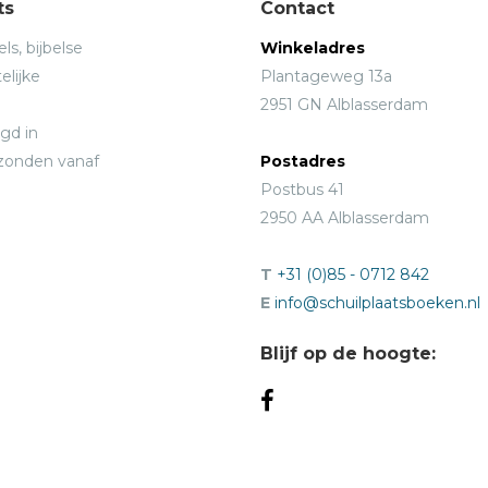
ts
Contact
ls, bijbelse
Winkeladres
elijke
Plantageweg 13a
2951 GN Alblasserdam
gd in
rzonden vanaf
Postadres
Postbus 41
2950 AA Alblasserdam
T
+31 (0)85 - 0712 842
E
info@schuilplaatsboeken.nl
Blijf op de hoogte: