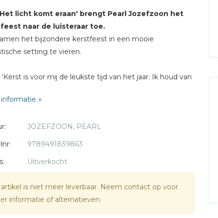
'Het licht komt eraan' brengt Pearl Jozefzoon het
feest naar de luisteraar toe.
men het bijzondere kerstfeest in een mooie
tische setting te vieren.
 ‘Kerst is voor mij de leukste tijd van het jaar. Ik houd van
chtjes, het eten en van de gezelligheid. Maar wat kerst
informatie
mij echt bijzonder maakt, is het verhaal dat God naar ons
am en één van ons werd. Daar word ik blij van en het
r:
JOZEFZOON, PEARL
 me troost. Bij ons thuis werd kerst vroeger gevierd met
r eten en door samen veel bekende kerstsongs te
lnr:
9789491839863
n.'
s:
Uitverkocht
vat 15 tracks.
 artikel is niet meer leverbaar. Neem contact op voor
r informatie of alternatieven.