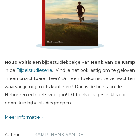
Schrijf hieronder je review!
Sterren
Naam *
Houd vol!
is een bijbestudieboekje van
Henk van de Kamp
E-mail *
in de
Bijbelstudieserie
. Vind je het ook lastig om te geloven
Titel *
in een onzichtbare Heer? Om een toekomst te verwachten
Bericht *
waarvan je nog niets kunt zien? Dan is de brief aan de
Hebreeën echt iets voor jou! Dit boekje is geschikt voor
gebruik in bijbelstudiegroepen.
Meer informatie
De Hebreeën (joodse christenen in de eerste eeuw)
vonden dat ook moeilijk. De schrijver van de brief aan de
* = verplicht
Auteur:
KAMP, HENK VAN DE
Hbreeën doet er alles aan om hen aan te vuren. Hij wijst