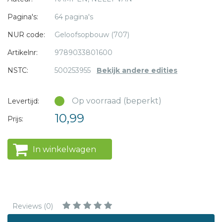
Nelly van Kampen-Boot
was zendingswerker en predikant
Pagina's:
64 pagina's
van de Protestantse Kerk.
NUR code:
Geloofsopbouw (707)
Artikelnr:
9789033801600
NSTC:
500253955
Bekijk andere edities
Op voorraad (beperkt)
Levertijd:
10,99
Prijs:
In winkelwagen
Reviews (0)