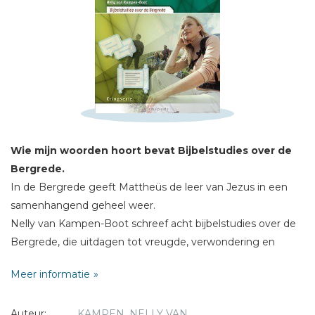
Schrijf hieronder je review!
Sterren
Naam *
Wie mijn woorden hoort bevat Bijbelstudies over de
E-mail *
Bergrede.
Titel *
In de Bergrede geeft Mattheüs de leer van Jezus in een
Bericht *
samenhangend geheel weer.
Nelly van Kampen-Boot schreef acht bijbelstudies over de
Bergrede, die uitdagen tot vreugde, verwondering en
vooral navolging.
Meer informatie
Geschikt voor kringgebruik en persoonlijke studie.
* = verplicht
Auteur:
KAMPEN, NELLY VAN