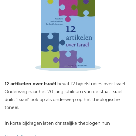
Schrijf hieronder je review!
Sterren
12 artikelen over Israël
bevat 12 bijbelstudies over Israël.
Naam *
Onderweg naar het 70-jarig jubileum van de staat Israël
duikt 'Israël' ook op als onderwerp op het theologische
E-mail *
toneel.
Titel *
Bericht *
In korte bijdragen laten christelijke theologen hun
gedachten gaan over twaalf verschillende onderwerpen die