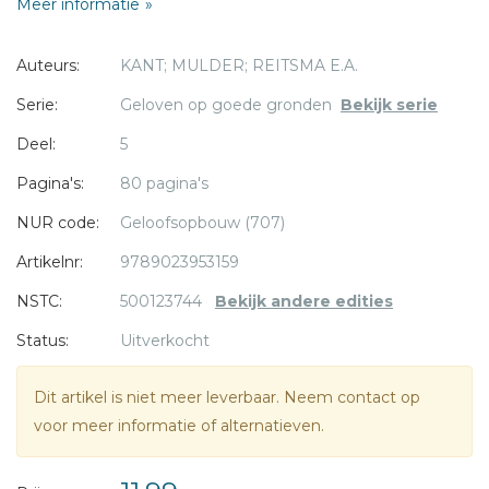
Meer informatie
met Israël te maken hebben. De bijdragen roepen op tot
overdenken en bespreken. De gespreksvragen aan het
Auteurs:
KANT; MULDER; REITSMA E.A.
eind van elke bijdrage komen van pas als opstap en
handvat.
Serie:
Geloven op goede gronden
Bekijk serie
* = verplicht
Deel:
5
Aan dit boek werkten twaalf auteurs mee uit breed
confessionele kring, waaronder Michael Mulder, Aart Brons,
Pagina's:
80 pagina's
Bernard Reitsma, Alfred Muller en Benno van der Toorn.
NUR code:
Geloofsopbouw (707)
Artikelnr:
9789023953159
NSTC:
500123744
Bekijk andere edities
Status:
Uitverkocht
Dit artikel is niet meer leverbaar. Neem contact op
voor meer informatie of alternatieven.