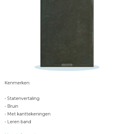
Schrijf hieronder je review!
Sterren
Naam *
E-mail *
Titel *
Bericht *
Kenmerken:
- Statenvertaling
- Bruin
- Met kanttekeningen
- Leren band
* = verplicht
- Goudsnee