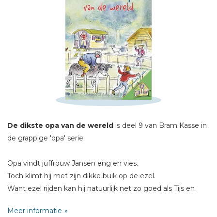
Schrijf hieronder je review!
Sterren
Naam *
E-mail *
De dikste opa van de wereld
is deel 9 van Bram Kasse in
Titel *
de grappige 'opa' serie.
Bericht *
Opa vindt juffrouw Jansen eng en vies.
Toch klimt hij met zijn dikke buik op de ezel.
Want ezel rijden kan hij natuurlijk net zo goed als Tijs en
Jasmijn.
Meer informatie
Had opa dat maar niet gedaan ...