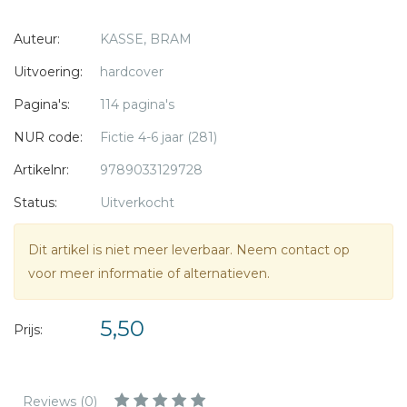
Juf Marloes heeft ook een dikke buik.
* = verplicht
Auteur:
KASSE, BRAM
Ze moet naar gym, gym voor mama's met een baby in de
buik.
Uitvoering:
hardcover
Nee, opa, u gaat toch niet meedoen?
Pagina's:
114 pagina's
Uiteindelijk zijn Tijs en Jasmijn juist trots op opa's dikke buik.
Anders hadden ze nooit ontdekt wat er met de ezel aan de
NUR code:
Fictie 4-6 jaar (281)
hand was.
Artikelnr:
9789033129728
Status:
Uitverkocht
Geschikt voor kinderen vanaf 7 jaar.
Dit artikel is niet meer leverbaar. Neem contact op
voor meer informatie of alternatieven.
5,50
Prijs:
Reviews (0)