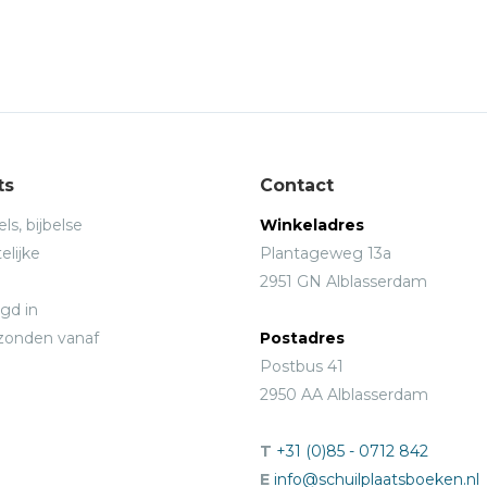
ts
Contact
ls, bijbelse
Winkeladres
elijke
Plantageweg 13a
2951 GN Alblasserdam
gd in
rzonden vanaf
Postadres
Postbus 41
2950 AA Alblasserdam
T
+31 (0)85 - 0712 842
E
info@schuilplaatsboeken.nl