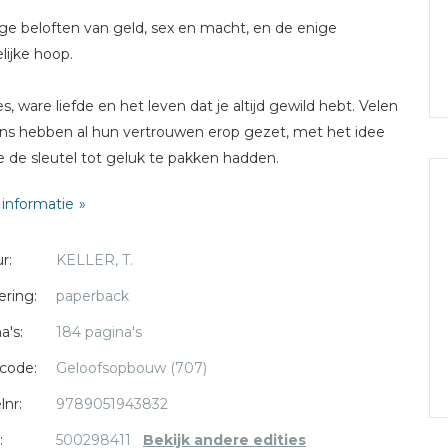
ge beloften van geld, sex en macht, en de enige
lijke hoop.
s, ware liefde en het leven dat je altijd gewild hebt. Velen
ns hebben al hun vertrouwen erop gezet, met het idee
e de sleutel tot geluk te pakken hadden.
informatie
cente economische crisis heeft een wrang nieuw licht op
treven geworpen. In een paar maanden zijn voor
r:
KELLER, T.
enen mensen rijkdom, huwelijk, carrière en een zeker
oen verdwenen. Geen wonder dat velen zich verloren
ering:
paperback
n, alleen, ontgoocheld en boos. Maar de waarheid is dat
a's:
184 pagina's
an deze goede dingen namaakgoden gemaakt hebben -
 die ons niet kunnen geven wat we echt nodig hebben.
code:
Geloofsopbouw (707)
 maar één God die onze verlangens volledig kan
lnr:
9789051943832
edigen - en het is nu het goede moment om Hem
:
500298411
Bekijk andere edities
uw te ontmoeten, of voor het eerst.