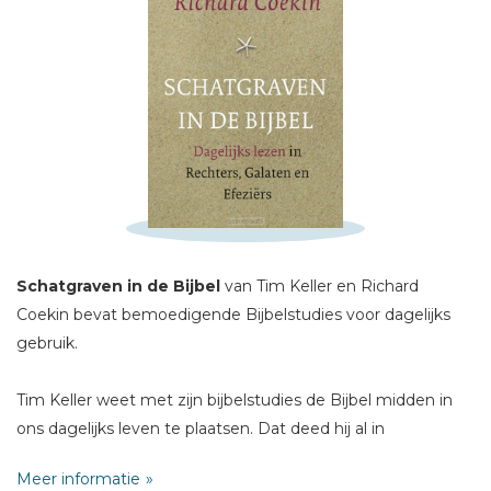
Schrijf hieronder je review!
Sterren
Naam *
E-mail *
Titel *
Schatgraven in de Bijbel
van Tim Keller en Richard
Bericht *
Coekin bevat bemoedigende Bijbelstudies voor dagelijks
gebruik.
Tim Keller weet met zijn bijbelstudies de Bijbel midden in
ons dagelijks leven te plaatsen. Dat deed hij al in
bijbelstudie-uitgaven over Rechters, Romeinen en Galaten;
* = verplicht
Meer informatie
en in een tweetal bijbelse dagboeken over de Psalmen en