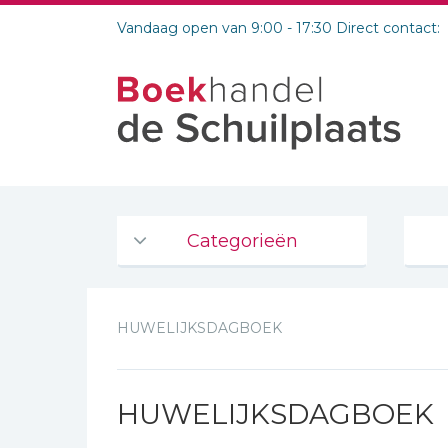
Vandaag open van 9:00 - 17:30 Direct contact:
Categorieën
Agenda's en kalenders
HUWELIJKSDAGBOEK
De Bijbel
Bijbelse Dagboeken 2026
Bijbelse dagboeken
HUWELIJKSDAGBOEK
Bijbelstudie groepen