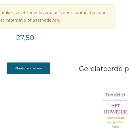
 artikel is niet meer leverbaar. Neem contact op voor
e bestseller
Het huwelijk - Gods wijsheid over gevende
r informatie of alternatieven.
zijn in Nederland tot nu toe meer dan 13.000
laren verkocht. Dat boek gaat over de menselijke
27,50
fte aan liefde en de uitdrukking daarvan in het huwelijk.
Gerelateerde 
Plaats uw review