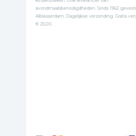
kinderboeken. Ook leverancier van
avondmaalsbenodigdheden. Sinds 1962 gevesti
Alblasserdam. Dagelijkse verzending. Gratis ve
€ 25,00.