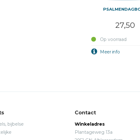
PSALMENDAGB
27,50
Op voorraad
ts
Contact
ls, bijbelse
Winkeladres
elijke
Plantageweg 13a