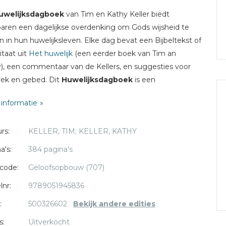
uwelijksdagboek
van Tim en Kathy Keller biedt
aren een dagelijkse overdenking om Gods wijsheid te
n in hun huwelijksleven. Elke dag bevat een Bijbeltekst of
itaat uit
Het huwelijk
(een eerder boek van Tim an
), een commentaar van de Kellers, en suggesties voor
ek en gebed. Dit
Huwelijksdagboek
is een
uwbare gids als het gaat om vriendschap, toewijding en
informatie
pelschap in de context van het huwelijk. Het helpt je om
wijsheid te verbinden met je huwelijk.
rs:
KELLER, TIM; KELLER, KATHY
eller (1950) was senior pastor van de Redeemer
a's:
384 pagina's
yterian Church in New York City. Eerder verscheen een
code:
Geloofsopbouw (707)
 aantal titels van hem, waaronder de bestsellers In alle
ijkheid en De vrijgevige God.Kathy Keller studeerde
lnr:
9789051945836
ogie aan het Gordon-Conwell Theological Seminary. Ze
:
500326602
Bekijk andere edities
eef samen met Tim
Het huwelijk
, Psalmendagboek, en
s:
Uitverkocht
ukendagboek.