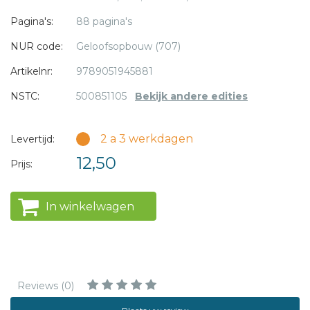
een relatie en het huwelijk als instelling.
Pagina's:
88 pagina's
NUR code:
Geloofsopbouw (707)
Artikelnr:
9789051945881
NSTC:
500851105
Bekijk andere edities
2 a 3 werkdagen
Levertijd:
12,50
Prijs:
In winkelwagen
Reviews (0)