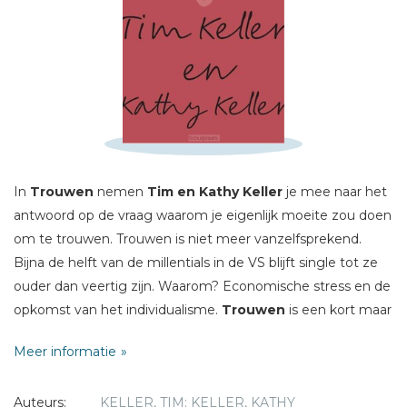
Schrijf hieronder je review!
Sterren
Naam *
In
Trouwen
nemen
Tim en Kathy Keller
je mee naar het
E-mail *
antwoord op de vraag waarom je eigenlijk moeite zou doen
Titel *
om te trouwen. Trouwen is niet meer vanzelfsprekend.
Bericht *
Bijna de helft van de millentials in de VS blijft single tot ze
ouder dan veertig zijn. Waarom? Economische stress en de
opkomst van het individualisme.
Trouwen
is een kort maar
krachtig boekje waarin Tim en Kathy Keller de bedoeling
Meer informatie
van het huwelijk laten zien binnen Gods visie op het leven.
* = verplicht
Auteurs:
KELLER, TIM; KELLER, KATHY
Een prachtig cadeauboekje voor iedereen die nadenkt over