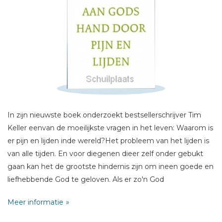
Schrijf hieronder je review!
Sterren
Naam *
In zijn nieuwste boek onderzoekt bestsellerschrijver Tim
E-mail *
Keller eenvan de moeilijkste vragen in het leven: Waarom is
Titel *
er pijn en lijden inde wereld?Het probleem van het lijden is
Bericht *
van alle tijden. En voor diegenen dieer zelf onder gebukt
gaan kan het de grootste hindernis zijn om ineen goede en
liefhebbende God te geloven. Als er zo'n God
bestaat,waarom is er dan zoveel leed in de wereld? En als
Meer informatie
het in ons eigenleven moeilijk wordt, hoe gaan we er dan
mee om?Keller komt niet met simpele antwoorden, maar