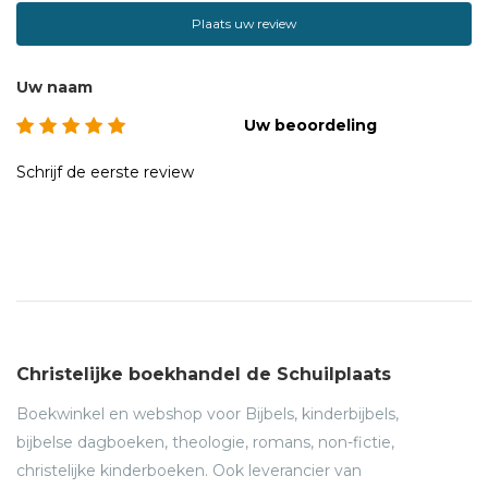
levensverhaal - het maakt dit boek enorm herkenbaar.'Een
Plaats uw review
wijs en troostvol boek voor mensen die pijn lijden - echt
eenboek voor iedereen.'Tim Keller (1950) is opgeleid aan het
Uw naam
Gordon-Conwell Theological
Uw beoordeling
Seminary en het Westminster Theological Seminary. Hij is
sinds
Schrijf de eerste review
1989 predikant van Redeemer Presbyterian Church in New
York.
Christelijke boekhandel de Schuilplaats
Boekwinkel en webshop voor Bijbels, kinderbijbels,
bijbelse dagboeken, theologie, romans, non-fictie,
christelijke kinderboeken. Ook leverancier van