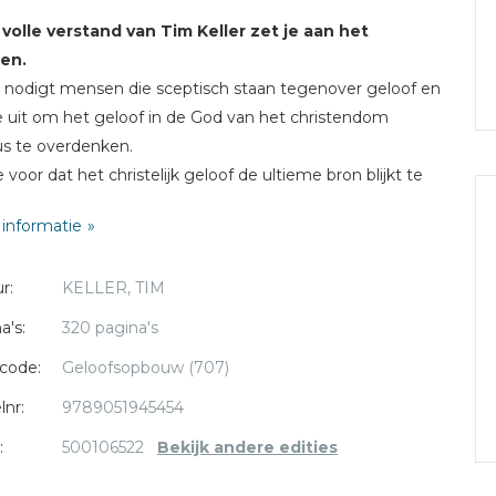
e volle verstand van Tim Keller zet je aan het
en.
nodigt mensen die sceptisch staan tegenover geloof en
ie uit om het geloof in de God van het christendom
us te overdenken.
e voor dat het christelijk geloof de ultieme bron blijkt te
van antwoorden op vragen die betrekking hebben op
informatie
ening, persoonlijke vrijheid, rechtvaardigheid en hoop?
r:
KELLER, TIM
e volle verstand
is geschreven voor de weifelaar die maar
kan kiezen en voor de seculiere scepticus. Het boek laat
a's:
320 pagina's
betwistbare waarde en het grote belang zien van het
code:
Geloofsopbouw (707)
tendom, dat meer dan ooit relevant is.
lnr:
9789051945454
en vloed van bestsellers geschreven door sceptici en
:
500106522
Bekijk andere edities
ten... blijft Keller overeind als een effectief
contrapunt en
erdediger van het geloof'
- The Washington Post