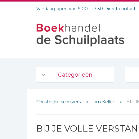
Vandaag open van 9:00 - 17:30 Direct contact:
Categorieën
Agenda's en kalenders
Christelijke schrijvers
Tim Keller
BIJ 
De Bijbel
Bijbelse Dagboeken 2026
Bijbelse dagboeken
BIJ JE VOLLE VERSTA
Bijbelstudie groepen