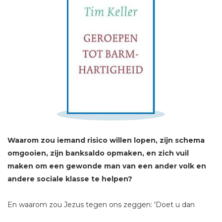
Schrijf hieronder je review!
Sterren
Naam *
E-mail *
Titel *
Waarom zou iemand risico willen lopen, zijn schema
omgooien, zijn banksaldo opmaken, en zich vuil
Bericht *
maken
om een gewonde man van een ander volk en
andere sociale klasse te helpen?
En waarom zou Jezus tegen ons zeggen: 'Doet u dan
voortaan net zo.'