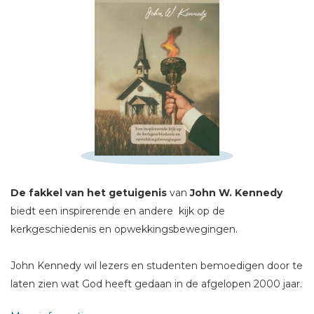
Schrijf hieronder je review!
Sterren
Naam *
E-mail *
Titel *
De fakkel van het getuigenis
van
John W. Kennedy
biedt een inspirerende en andere kijk op de
Bericht *
kerkgeschiedenis en opwekkingsbewegingen.
John Kennedy wil lezers en studenten bemoedigen door te
laten zien wat God heeft gedaan in de afgelopen 2000 jaar.
En voorts: wat zijn de praktische lessen van opwekkings- en