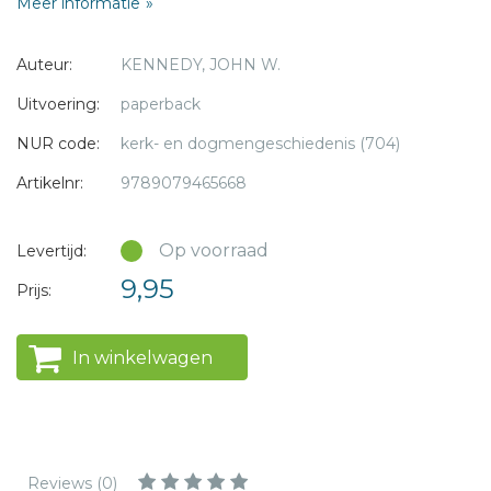
Meer informatie
vernieuwingsbewegingen voor ons in deze tijd?
* = verplicht
Auteur:
KENNEDY, JOHN W.
Uitvoering:
paperback
NUR code:
kerk- en dogmengeschiedenis (704)
Artikelnr:
9789079465668
Op voorraad
Levertijd:
9,95
Prijs:
In winkelwagen
Reviews (0)