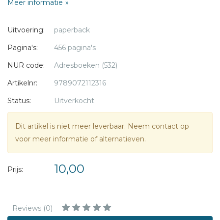
Meer informatie
dienstverlening van de Gereformeerde Gemeenten.
Uitvoering:
paperback
Pagina's:
456 pagina's
NUR code:
Adresboeken (532)
Artikelnr:
9789072112316
Status:
Uitverkocht
Dit artikel is niet meer leverbaar. Neem contact op
voor meer informatie of alternatieven.
10,00
Prijs:
Reviews (0)