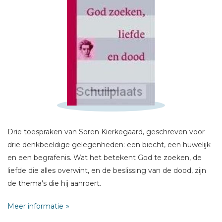
Schrijf hieronder je review!
Sterren
Naam *
E-mail *
Titel *
Drie toespraken van Soren Kierkegaard, geschreven voor
Bericht *
drie denkbeeldige gelegenheden: een biecht, een huwelijk
en een begrafenis. Wat het betekent God te zoeken, de
liefde die alles overwint, en de beslissing van de dood, zijn
de thema's die hij aanroert.
Meer informatie
* = verplicht