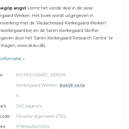
begrip angst
vormt het vierde deel in de serie
egaard Werken. Het boek wordt uitgegeven in
werking met de 'Redactieraad Kierkegaard Werken'
kierkegaard.be) en de Søren Kierkegaard Skrifter
egeven door het 'Søren Kierkegaard Research Centre' te
hagen, www.sk.ku.dk).
informatie
ling en verklarende aantekeningen: Jan Sperna Weiland,
l herzien door Frits Florin.
r:
KIERKEGAARD, SØREN
edactie van dit deel: Johan Taels en Paul Cruysberghs.
en nawoord van: Frits Florin
Kierkegaard Werken
Bekijk serie
henen in de serie: Søren Kierkegaard Werken
4
egaard, of zijn pseudoniem Vigilius Haufniensis (de
a's:
240 pagina's
ter' van Kopenhagen), was de eerste die in de wijsgerige
code:
Filosofie algemeen (730)
pologie het onderscheid tussen vrees en angst
lnr:
9789463402934
eurig formuleerde en hanteerde: vrees betekent dat