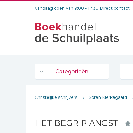
Vandaag open van 9:00 - 17:30 Direct contact:
Categorieën
Agenda's en kalenders
Christelijke schrijvers
Soren Kierkegaard
De Bijbel
Bijbelse Dagboeken 2026
Bijbelse dagboeken
HET BEGRIP ANGST
Bijbelstudie groepen