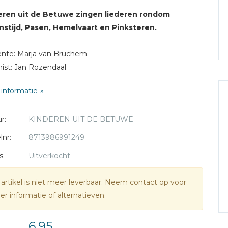
eren uit de Betuwe zingen liederen rondom
nstijd, Pasen, Hemelvaart en Pinksteren.
ente: Marja van Bruchem.
ist: Jan Rozendaal
informatie
r:
KINDEREN UIT DE BETUWE
lnr:
8713986991249
s:
Uitverkocht
 artikel is niet meer leverbaar. Neem contact op voor
r informatie of alternatieven.
6,95