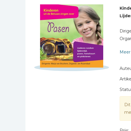
Bibles Foreign
Naam *
Kind
Languages
E-mail *
Lijde
Bijbelstudie
Titel *
Geloof, duurzaamheid
Dirig
Bericht *
en mileu
Organ
Benodigdheden voor
kerken
Meer 
Christelijke spellen
Christelijke stripboeken
Auteu
Eten en koken
Artike
* = verplicht
Evangelisatiemateriaal
Statu
Geschiedenis
Dit
Israël / Jodendom
mee
Kinder- en jeugdboeken
Engelse kinderboeken
Prijs: