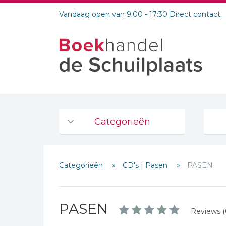
Vandaag open van 9:00 - 17:30 Direct contact:
Categorieën
Agenda's en kalenders
Categorieën
CD's | Pasen
PASEN
De Bijbel
Bijbelse Dagboeken 2026
Schrijf hieronder je review!
Bijbelse dagboeken
PASEN
Reviews (
Sterren
Bijbelstudie groepen