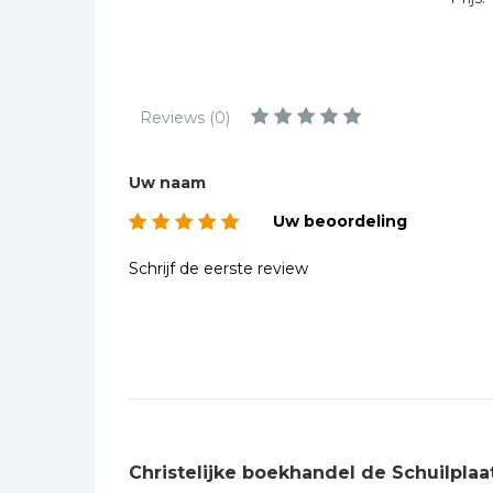
Kinderbijbels
Muziekboeken
Bladmuziek
Management &
Reviews (0)
Leiderschap
Politiek
Uw naam
Regio | Alblasserwaard
Uw beoordeling
Romans
Schrijf de eerste review
Toeristische kaarten en
gidsen
Taalstudie
Wenskaarten
Christelijke boekhandel de Schuilplaa