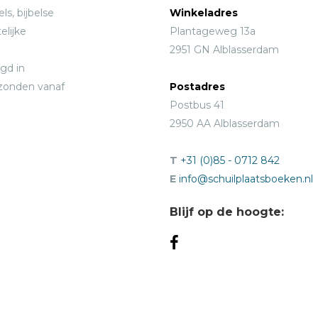
ls, bijbelse
Winkeladres
elijke
Plantageweg 13a
2951 GN Alblasserdam
gd in
rzonden vanaf
Postadres
Postbus 41
2950 AA Alblasserdam
T
+31 (0)85 - 0712 842
E
info@schuilplaatsboeken.nl
Blijf op de hoogte: