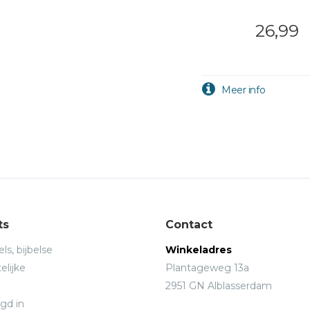
26,99
ts
Contact
ls, bijbelse
Winkeladres
elijke
Plantageweg 13a
2951 GN Alblasserdam
gd in