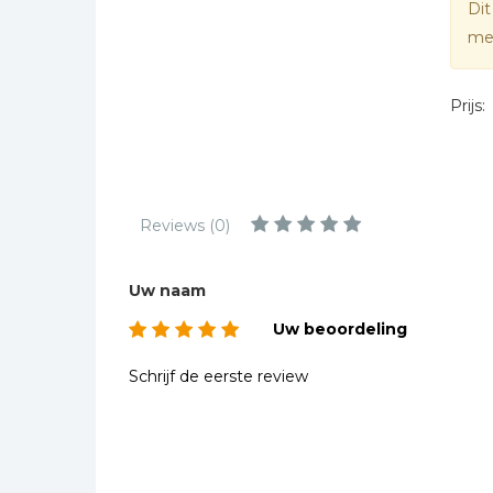
Dit
Kinderbijbels
mee
Muziekboeken
Bladmuziek
Prijs:
Management &
Leiderschap
Politiek
Regio | Alblasserwaard
Reviews (0)
Romans
Toeristische kaarten en
Uw naam
gidsen
Uw beoordeling
Taalstudie
Wenskaarten
Schrijf de eerste review