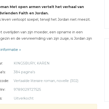
oman Met open armen vertelt het verhaal van
dvrienden Faith en Jordan.
s leven verloopt soepel, terwijl het Jordan niet meezit.
t overlijden van zijn moeder, een opname in een
gezin en de vervreemding van zijn zusje, is Jordan zijn
f in God kwijt.
informatie
olwassene zit hij nog steeds boordevol boosheid en spant
en rechtszaak aan om een beeld van Jezus weg te laten
r:
KINGSBURY, KAREN
 uit een park in zijn woonplaats. Hij komt daarbij pal
over Faith te staan. Kan Faith hem weer hoop geven?
a's:
384 pagina's
code:
Vertaalde literaire roman, novelle (302)
oman
Met open armen
is gebaseerd op een
ebeurd verhaal.
lnr:
9789029727525
s:
Uitverkocht