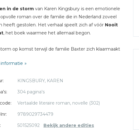
en in de storm
van Karen Kingsbury is een emotionele
opvolle roman over de familie die in Nederland zoveel
n heeft gestolen. Het verhaal speelt zich af vóór
Nooit
at
, het boek waarmee het allemaal begon.
 storm op komst terwijl de familie Baxter zich klaarmaakt
uiloft van Kari. Twijfels en conflicten komen opeens aan
informatie
icht. Moeder Elizabeth maakt heeft een akelig
evoel.
r:
KINGSBURY, KAREN
krijgt plotseling last van koudwatervrees. Ondertussen is
a's:
304 pagina's
broer Luke boos op hun zus Ashley, die net uit Parijs is
code:
Vertaalde literaire roman, novelle (302)
men als een alleenstaande moeder en hun ouders met
te veel zorg opzadelt. Ashley en haar zus Brooke lijken
lnr:
9789029734479
loof, dat altijd de lijm is geweest die de familie bij elkaar
:
501525092
Bekijk andere edities
, te hebben verloren. En Kari kan maar niet begrijpen
m Ashley haar goede vriend Landon Blake blijft afwijzen,