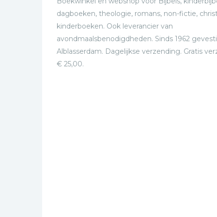
Boekwinkel en webshop voor Bijbels, kinderbijbe
dagboeken, theologie, romans, non-fictie, christ
kinderboeken. Ook leverancier van
avondmaalsbenodigdheden. Sinds 1962 gevesti
Alblasserdam. Dagelijkse verzending. Gratis ve
€ 25,00.