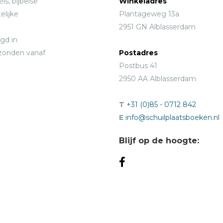
ls, bijbelse
Winkeladres
elijke
Plantageweg 13a
2951 GN Alblasserdam
gd in
rzonden vanaf
Postadres
Postbus 41
2950 AA Alblasserdam
T
+31 (0)85 - 0712 842
E
info@schuilplaatsboeken.nl
Blijf op de hoogte: