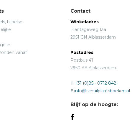
ts
Contact
ls, bijbelse
Winkeladres
elijke
Plantageweg 13a
2951 GN Alblasserdam
gd in
rzonden vanaf
Postadres
Postbus 41
2950 AA Alblasserdam
T
+31 (0)85 - 0712 842
E
info@schuilplaatsboeken.nl
Blijf op de hoogte: