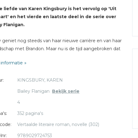
 liefde van Karen Kingsbury is het vervolg op 'Uit
art' en het vierde en laatste deel in
de serie over
y Flanigan.
y geniet nog steeds van haar nieuwe carrière en van haar
dschap met Brandon. Maar nu is de tijd aangebroken dat
ote beslissingen moet maken over haar toekomst. Blijft
informatie
 Los Angeles met Brandon of keert ze terug naar de
s die ze nog altijd een warm hart toedraagt, Bloomington,
r:
KINGSBURY, KAREN
ar Cody? Ze heeft de afgelopen jaren veel meegemaakt
el geleerd, maar het voelt alsof de grootste uitdagingen,
Bailey Flanigan
Bekijk serie
ooiste momenten en de heftigste ogenblikken nog
4
en komen.
a's:
352 pagina's
: Bailey Flanigan deel 4
code:
Vertaalde literaire roman, novelle (302)
lnr:
9789029724753
rie over Bailey Flanigan volgt op de serie 'Het witte