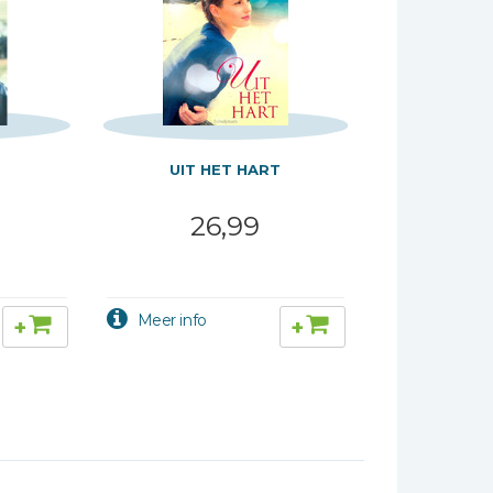
G
UIT HET HART
26,99
+
+