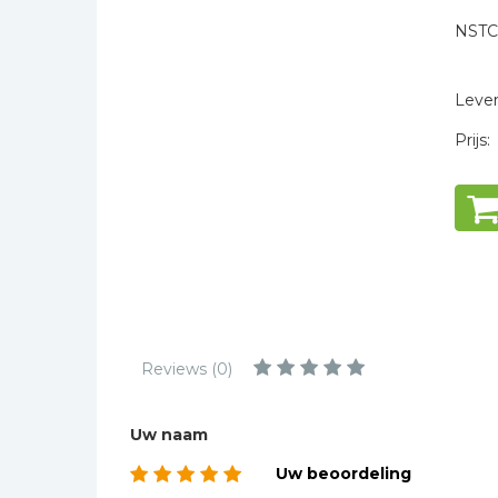
Kinderbijbels
NSTC
Muziekboeken
* = verplicht
Bladmuziek
Levert
Management &
Leiderschap
Prijs:
Politiek
Regio | Alblasserwaard
Romans
Toeristische kaarten en
gidsen
Taalstudie
Reviews (0)
Wenskaarten
Uw naam
Uw beoordeling