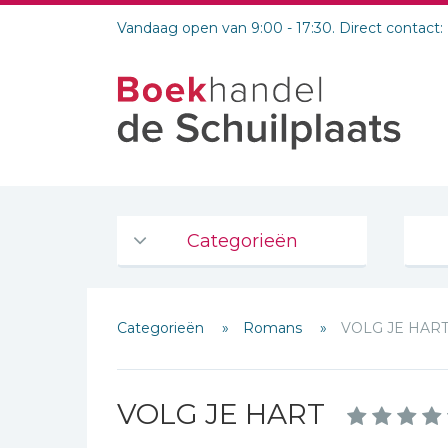
Vandaag open van 9:00 - 17:30. Direct contact:
Categorieën
Agenda's en kalenders
Categorieën
Romans
VOLG JE HAR
De Bijbel
Bijbelse Dagboeken 2026
Bijbelse dagboeken
VOLG JE HART
Bijbelstudie groepen