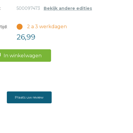
:
500097473
Bekijk andere edities
2 a 3 werkdagen
ijd:
26,99
In winkelwagen
Plaats uw review