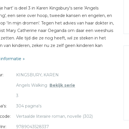
je hart' is deel 3 in Karen Kingsbury's serie 'Angels
ng', een serie over hoop, tweede kansen en engelen, en
 op 'In mijn dromen'. Tegen het advies van haar dokter in,
ist Mary Catherine naar Oeganda om daar een weeshuis
 zetten. Alle tijd die ze nog heeft, wil ze steken in het
n van kinderen, zeker nu ze zelf geen kinderen kan
en. De enige die dit plan in de weg staat is Marcus
informatie
nger, de tophonkballer op wie ze niet verliefd had willen
n. Maar Marcus en haar andere vrienden hebben er
r:
KINGSBURY, KAREN
idee van hoe zorgelijk haar hartproblemen zijn en ze wil
r niet mee belasten.Na maanden niets gehoord te
Angels Walking
Bekijk serie
n, krijgt Marcus plots een brief van Mary Catherine met
3
t nieuws. Hij besluit meteen in het vliegtuig te stappen
ar naar huis te halen, naar een goed ziekenhuis, voor het
a's:
304 pagina's
e gebeurt.
code:
Vertaalde literaire roman, novelle (302)
lnr:
9789043528337