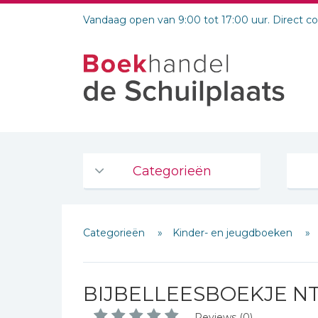
Vandaag open van 9:00 tot 17:00 uur. Direct c
Categorieën
Agenda's en kalenders
Categorieën
Kinder- en jeugdboeken
De Bijbel
Bijbelse Dagboeken 2026
Bijbelse dagboeken
BIJBELLEESBOEKJE NT
Bijbelstudie groepen
Reviews (0)