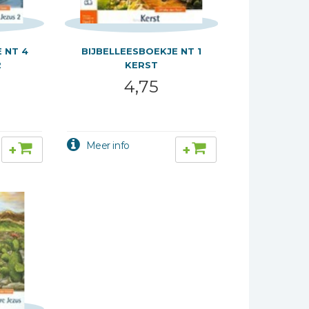
 NT 4
BIJBELLEESBOEKJE NT 1
2
KERST
4,75
+
+