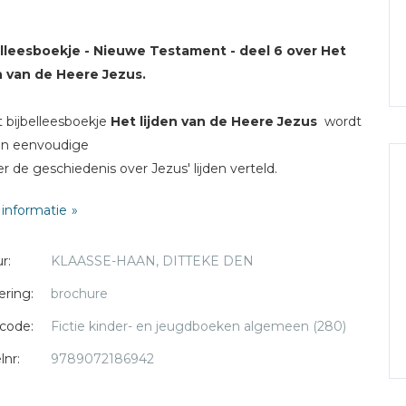
elleesboekje - Nieuwe Testament - deel 6 over Het
n van de Heere Jezus.
t bijbelleesboekje
Het lijden van de Heere Jezus
wordt
en eenvoudige
r de geschiedenis over Jezus' lijden verteld.
 staat de tekst om (voor) te lezen. De rechterbladzijden
informatie
ld als verwerking van de tekst.
r:
KLAASSE-HAAN, DITTEKE DEN
bevatten:
ering:
brochure
kleurplaten
code:
Fictie kinder- en jeugdboeken algemeen (280)
uzzels en opdrachten
ederen
lnr:
9789072186942
oekje is geschikt voor gebruik thuis en op