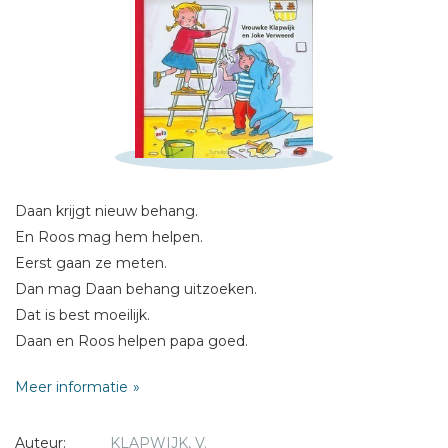
Schrijf hieronder je review!
Sterren
Naam *
Daan krijgt nieuw behang.
E-mail *
En Roos mag hem helpen.
Titel *
Eerst gaan ze meten.
Dan mag Daan behang uitzoeken.
Bericht *
Dat is best moeilijk.
Daan en Roos helpen papa goed.
Zij maken lijm.
Meer informatie
En papa meet en knipt.
Dan gaat de telefoon.
Auteur:
KLAPWIJK, V.
Papa belt heel lang.