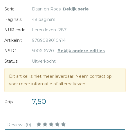
* = verplicht
En Daan pakt de kwast...
Serie:
Daan en Roos
Bekijk serie
Pagina's:
48 pagina's
Met informatie over de bouwmarkt.
NUR code:
Leren lezen (287)
Artikelnr:
9789089010414
Er zijn acht avi boeken over Daan en Roos.
NSTC:
500616720
Bekijk andere edities
De verhalen zijn geschreven door Vrouwke Klapwijk en
Joke Verweerd.
Status:
Uitverkocht
Ieder boek begint met een grote praatplaat, en aan het
eind staan leuke weetjes en spelletjes.
Dit artikel is niet meer leverbaar. Neem contact op
voor meer informatie of alternatieven.
De mooie tekeningen zijn gemaakt door Anita Engelen.
7,50
Prijs:
Reviews (0)