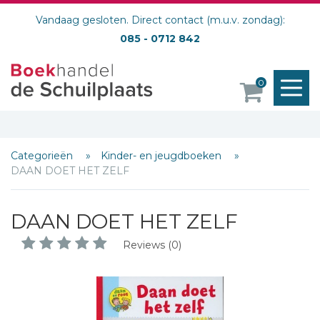
Vandaag gesloten. Direct contact (m.u.v. zondag):
085 - 0712 842
M
0
o
Categorieën
Kinder- en jeugdboeken
DAAN DOET HET ZELF
DAAN DOET HET ZELF
Reviews (0)