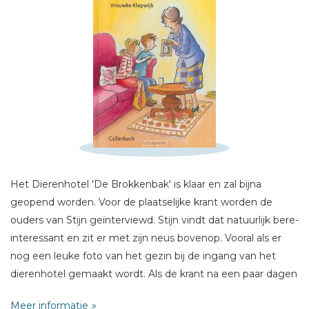
Schrijf hieronder je review!
Sterren
Het Dierenhotel 'De Brokkenbak' is klaar en zal bijna
Naam *
geopend worden. Voor de plaatselijke krant worden de
ouders van Stijn geïnterviewd. Stijn vindt dat natuurlijk bere-
E-mail *
interessant en zit er met zijn neus bovenop. Vooral als er
Titel *
nog een leuke foto van het gezin bij de ingang van het
Bericht *
dierenhotel gemaakt wordt. Als de krant na een paar dagen
het artikel plaatst, is Stijn heel erg trots.
Meer informatie