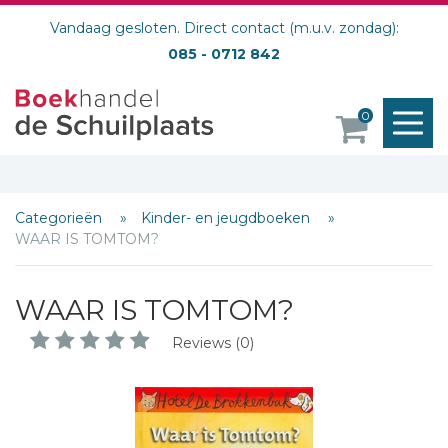
Vandaag gesloten. Direct contact (m.u.v. zondag):
085 - 0712 842
M
0
o
Categorieën
Kinder- en jeugdboeken
WAAR IS TOMTOM?
WAAR IS TOMTOM?
Reviews (0)