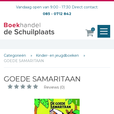
Vandaag open van 9:00 - 17:30 Direct contact:
085 - 0712 842
M
0
o
Categorieën
Kinder- en jeugdboeken
GOEDE SAMARITAAN
GOEDE SAMARITAAN
Reviews (0)
Schrijf hieronder je review!