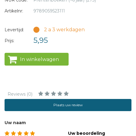
NUR code:
Prentenboeken (<6 jaar) (273)
Artikelnr:
9789059523111
2 a 3 werkdagen
Levertijd:
5,95
Prijs:
In winkelwagen
Reviews (0)
Plaats uw review
Uw naam
Uw beoordeling