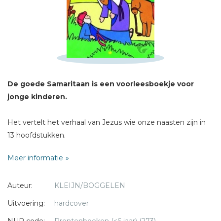
Sterren
Naam *
E-mail *
Titel *
De goede Samaritaan is een voorleesboekje voor
Bericht *
jonge kinderen.
Het vertelt het verhaal van Jezus wie onze naasten zijn in
13 hoofdstukken.
Meer informatie
* = verplicht
Auteur:
KLEIJN/BOGGELEN
Uitvoering:
hardcover