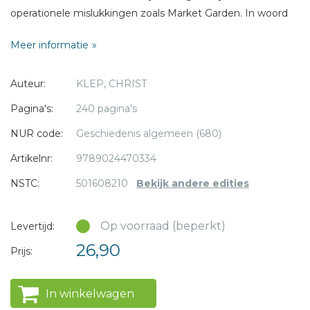
operationele mislukkingen zoals Market Garden. In woord
en beeld presenteert hij zo een handzaam nieuw
Meer informatie
standaardwerk over de lange bevrijding van Nederland.
* = verplicht
Auteur:
KLEP, CHRIST
Pagina's:
240 pagina's
NUR code:
Geschiedenis algemeen (680)
Artikelnr:
9789024470334
NSTC:
501608210
Bekijk andere edities
Op voorraad (beperkt)
Levertijd:
26,90
Prijs:
In winkelwagen