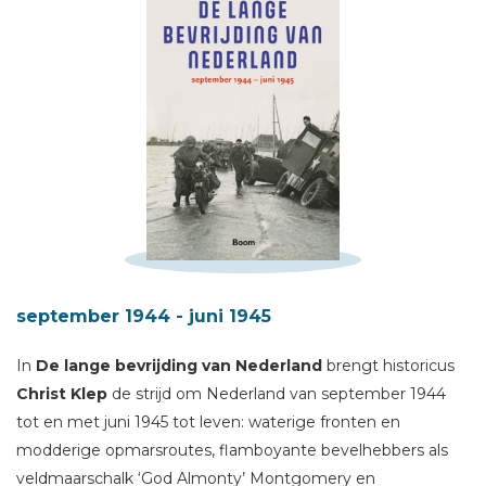
Schrijf hieronder je review!
Sterren
september 1944 - juni 1945
Naam *
In
De lange bevrijding van Nederland
brengt historicus
E-mail *
Christ Klep
de strijd om Nederland van september 1944
Titel *
tot en met juni 1945 tot leven: waterige fronten en
Bericht *
modderige opmarsroutes, flamboyante bevelhebbers als
veldmaarschalk ‘God Almonty’ Montgomery en