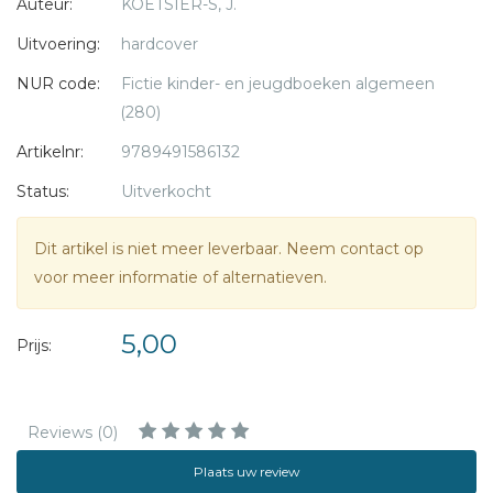
Auteur:
KOETSIER-S, J.
Uitvoering:
hardcover
NUR code:
Fictie kinder- en jeugdboeken algemeen
(280)
Artikelnr:
9789491586132
Status:
Uitverkocht
Dit artikel is niet meer leverbaar. Neem contact op
voor meer informatie of alternatieven.
5,00
Prijs:
Reviews (0)
Plaats uw review