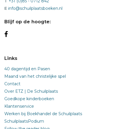
T
+31 (0)85 - 0712 842
E
info@schuilplaatsboeken.nl
Blijf op de hoogte:
Links
40 dagentijd en Pasen
Maand van het christelijke spel
Contact
Over ETZ | De Schuilplaats
Goedkope kinderboeken
Klantenservice
Werken bij Boekhandel de Schuilplaats
SchuilplaatsPodium
Follow the reader blog