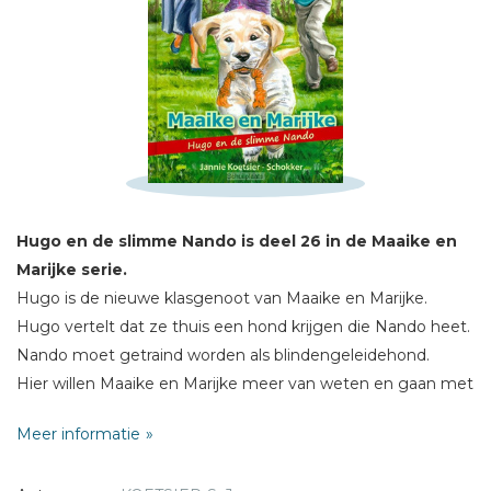
Schrijf hieronder je review!
Sterren
Naam *
E-mail *
Hugo en de slimme Nando is deel 26 in de Maaike en
Titel *
Marijke serie.
Bericht *
Hugo is de nieuwe klasgenoot van Maaike en Marijke.
Hugo vertelt dat ze thuis een hond krijgen die Nando heet.
Nando moet getraind worden als blindengeleidehond.
Hier willen Maaike en Marijke meer van weten en gaan met
Hugo mee naar huis.
Meer informatie
Dan wordt er bij Hugo thuis ingebroken en betrapt Hugo
* = verplicht
de daders, maar wat doet Nando?