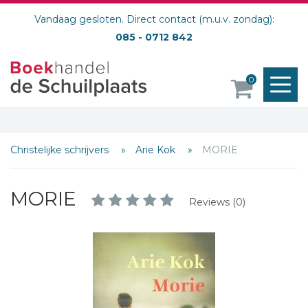
Vandaag gesloten. Direct contact (m.u.v. zondag):
085 - 0712 842
M
0
o
Christelijke schrijvers
Arie Kok
MORIE
MORIE
Reviews (0)