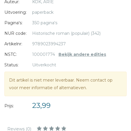
Auteur:
KOK, ARIE
* = verplicht
Met
Morie
richt Arie Kok een monumentje op voor
Uitvoering:
paperback
duizenden kinderen die er niet meer mochten zijn omdat
Pagina's:
350 pagina's
anderen dat zo besloten hadden. Het verhaal van de
verdwenen joodse gemeenschap van Nijkerk komt
NUR code:
Historische roman (populair) (342)
opnieuw tot leven.
Artikelnr:
9789023994237
NSTC:
100001774
Bekijk andere edities
Status:
Uitverkocht
Dit artikel is niet meer leverbaar. Neem contact op
voor meer informatie of alternatieven.
23,99
Prijs:
Reviews (0)