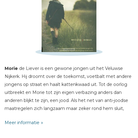
Schrijf hieronder je review!
Sterren
Naam *
Morie
de Liever is een gewone jongen uit het Veluwse
E-mail *
Nijkerk. Hij droomt over de toekomst, voetbalt met andere
Titel *
jongens op straat en haalt kattenkwaad uit. Tot de oorlog
uitbreekt en Morie tot zijn eigen verbazing anders dan
Bericht *
anderen blijkt te zijn, een jood. Als het net van anti-joodse
maatregelen zich langzaam maar zeker rond hem sluit,
doet hij een uiterste beroep op zijn humor en
Meer informatie
onbevangenheid. Zal het helpen om deportatie naar het
oosten te voorkomen?