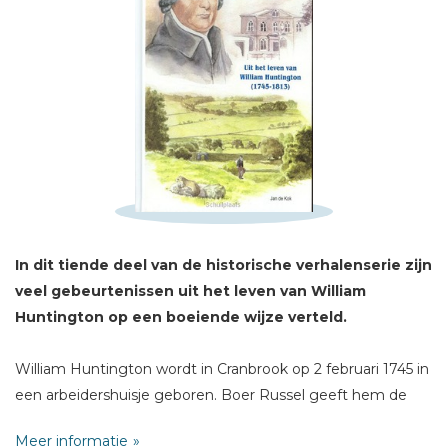
In dit tiende deel van de historische verhalenserie zijn
Schrijf hieronder je review!
veel gebeurtenissen uit het leven van William
Sterren
Huntington op een boeiende wijze verteld.
Naam *
William Huntington wordt in Cranbrook op 2 februari 1745 in
E-mail *
een arbeidershuisje geboren. Boer Russel geeft hem de
Titel *
mogelijkheid de Latijnse school bezoeken. Later blijkt dat
Meer informatie
Bericht *
deze boer zijn echte vader is.