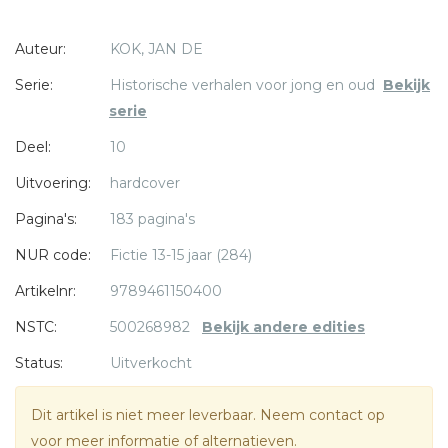
Auteur:
KOK, JAN DE
Wegens de grote armoede in gezin Hunt moet William al
jong gaan werken om de kost te helpen verdienen.
Serie:
Historische verhalen voor jong en oud
Bekijk
Verschillende baantjes heeft hij gehad. Zo wordt hij ook nog
serie
een poosje kolensjouwer van beroep.
Deel:
10
* = verplicht
Wonderlijk zijn de vele gebedsverhoringen. Onderweg vindt
Uitvoering:
hardcover
hij geld, waarmee hij zijn schuld kan betalen. Of dode
Pagina's:
183 pagina's
dieren, waarmee hij zijn gezin van voedsel kan voorzien. Hij
NUR code:
Fictie 13-15 jaar (284)
is dan inmiddels getrouwd met Mary. Na haar droevig
levenseinde hertrouwt hij met een adellijke dame: Lady
Artikelnr:
9789461150400
Sanderson.
NSTC:
500268982
Bekijk andere edities
Status:
Uitverkocht
William Huntington ervaart veel vrucht op zijn prediking.
Dit artikel is niet meer leverbaar. Neem contact op
Kerkjes komen tot bloei. Van heinde en ver komen de
voor meer informatie of alternatieven.