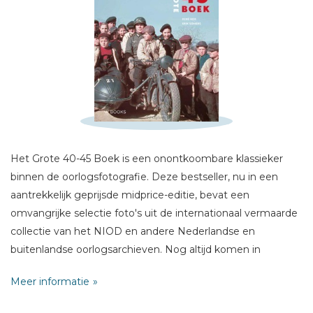
Schrijf hieronder je review!
Sterren
Het Grote 40-45 Boek is een onontkoombare klassieker
Naam *
binnen de oorlogsfotografie. Deze bestseller, nu in een
E-mail *
aantrekkelijk geprijsde midprice-editie, bevat een
Titel *
omvangrijke selectie foto's uit de internationaal vermaarde
collectie van het NIOD en andere Nederlandse en
Bericht *
buitenlandse oorlogsarchieven. Nog altijd komen in
archieven en privécollecties onbekende foto's uit de
Meer informatie
Tweede Wereldoorlog boven water. Dit intrigerende boek is
het resultaat van uitvoerig historisch onderzoek. De foto's