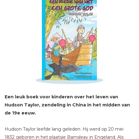
Schrijf hieronder je review!
Sterren
Naam *
E-mail *
Titel *
Een leuk boek voor kinderen over het leven van
Hudson Taylor, zendeling in China in het midden van
Bericht *
de 19e eeuw.
Hudson Taylor leefde lang geleden. Hij werd op 20 mei
1832 geboren in het plaatsje Barnsleay in Engeland. Als