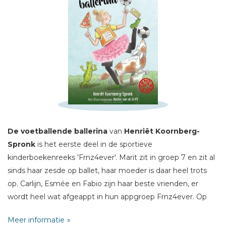
Schrijf hieronder je review!
Sterren
Naam *
De voetballende ballerina
van
Henriët Koornberg-
E-mail *
Spronk
is het eerste deel in de sportieve
Titel *
kinderboekenreeks 'Frnz4ever'. Marit zit in groep 7 en zit al
sinds haar zesde op ballet, haar moeder is daar heel trots
Bericht *
op. Carlijn, Esmée en Fabio zijn haar beste vrienden, er
wordt heel wat afgeappt in hun appgroep Frnz4ever. Op
een dag geeft Marit zich per ongeluk op voor het
Meer informatie
schoolvoetbaltoernooi, en gaat ze stiekem trainen. Maar