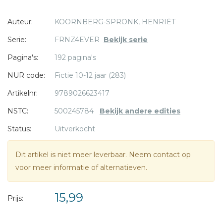
hoe zal haar moeder reageren op haar voetbalavontuur?
Auteur:
KOORNBERG-SPRONK, HENRIËT
Kan ze wel een voetballende ballerina zijn? Een
* = verplicht
humoristische nieuwe serie over sporten voor jongens en
Serie:
FRNZ4EVER
Bekijk serie
meiden, met in deel 2 het verhaal van Fabio, de klimmende
Pagina's:
192 pagina's
wielrenner.
NUR code:
Fictie 10-12 jaar (283)
Artikelnr:
9789026623417
NSTC:
500245784
Bekijk andere edities
Status:
Uitverkocht
Dit artikel is niet meer leverbaar. Neem contact op
voor meer informatie of alternatieven.
15,99
Prijs: