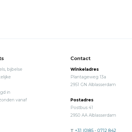
ts
Contact
ls, bijbelse
Winkeladres
elijke
Plantageweg 13a
2951 GN Alblasserdam
gd in
rzonden vanaf
Postadres
Postbus 41
2950 AA Alblasserdam
T
+31 (0)85 - 0712 842