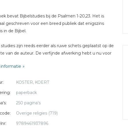
oek bevat Bijbelstudies bij de Psalmen 1-20,23. Het is
aal geschreven voor een breed publiek dat enigszins
is in de Bijbel.
studies zijn reeds eerder als ruwe schets geplaatst op de
te van de auteur. De verfijnde afwerking hebt u nu voor
informatie
oek is gepubliceerd voor gebruik in huiskringen en
r:
KOSTER, KOERT
lstudiegroepen. Het is goed voor tenminste 22
nkomsten.
ering:
paperback
a's:
250 pagina's
enmerkt zich door:
code:
Overige religies (719)
te zinnen
lnr:
9789461937896
s voor vers behandeling per Psalm