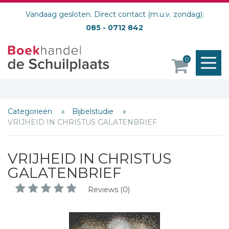
Vandaag gesloten. Direct contact (m.u.v. zondag):
085 - 0712 842
M
0
o
Categorieën
Bijbelstudie
VRIJHEID IN CHRISTUS GALATENBRIEF
VRIJHEID IN CHRISTUS
GALATENBRIEF
Reviews (0)