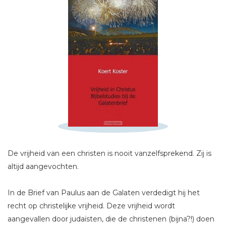
Schrijf hieronder je review!
Sterren
De vrijheid van een christen is nooit vanzelfsprekend. Zij is
Naam *
altijd aangevochten.
E-mail *
Titel *
In de Brief van Paulus aan de Galaten verdedigt hij het
Bericht *
recht op christelijke vrijheid. Deze vrijheid wordt
aangevallen door judaïsten, die de christenen (bijna?!) doen