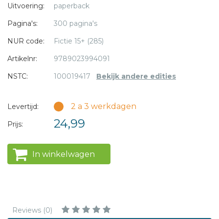
* = verplicht
Uitvoering:
paperback
Pagina's:
300 pagina's
NUR code:
Fictie 15+ (285)
Artikelnr:
9789023994091
NSTC:
100019417
Bekijk andere edities
2 a 3 werkdagen
Levertijd:
24,99
Prijs:
In winkelwagen
Reviews (0)