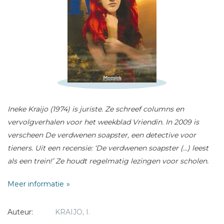
Schrijf hieronder je review!
Sterren
Naam *
Ineke Kraijo (1974) is juriste. Ze schreef columns en
E-mail *
vervolgverhalen voor het weekblad Vriendin. In 2009 is
Titel *
verscheen De verdwenen soapster, een detective voor
Bericht *
tieners. Uit een recensie: ‘De verdwenen soapster (…) leest
als een trein!’ Ze houdt regelmatig lezingen voor scholen.
Meer informatie
Auteur:
KRAIJO, I.