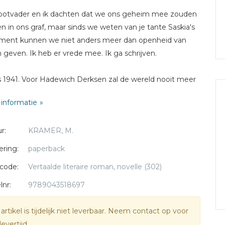
ootvader en ik dachten dat we ons geheim mee zouden
 in ons graf, maar sinds we weten van je tante Saskia's
ment kunnen we niet anders meer dan openheid van
 geven. Ik heb er vrede mee. Ik ga schrijven.
s 1941. Voor Hadewich Derksen zal de wereld nooit meer
lfde zijn, en dat komt niet alleen door de oorlog. Een
informatie
iegeheim dat ze nooit had willen prijsgeven moet boven
 komen - daar heeft Johanna, haar twaalfjarige
r:
KRAMER, M.
dochter en oogappel, recht op. Hadewich kiest ervoor de
eid stapje voor stapje te onthullen via een dagboek. Op
ering:
paperback
lfde moment houdt Johanna haar eigen belevenissen bij
code:
Vertaalde literaire roman, novelle (302)
n schrift. Terwijl haar grootmoeder haar tollende
hten, zorgen en angsten aan het papier toevertrouwt,
lnr:
9789043518697
 Johanna haar kleinemeisjeswereld in sprankelende
en vol levenslust. Zo komen wroeging en
 artikel is tijdelijk niet leverbaar. Neem contact op voor
angenheid tegenover elkaar te staan en smelten
levertijd.