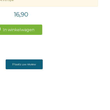
ndelijk samen tot een bijzondere kleur uit de
derswerkplaats: loodwit.
16,90
lle Kramer schrijft regelmatig columns en heeft ook
In winkelwagen
e non-fictietitels op haar naam staan. Loodwit is haar
n debuut.
Plaats uw review