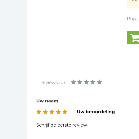
Kinderbijbels
uitei
Muziekboeken
schil
Prijs:
Bladmuziek
Marie
Management &
Leiderschap
enkel
roma
Politiek
Regio | Alblasserwaard
Romans
Toeristische kaarten en
Reviews (0)
gidsen
Taalstudie
Uw naam
Wenskaarten
Uw beoordeling
Schrijf de eerste review