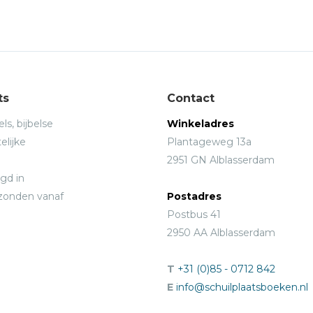
ts
Contact
ls, bijbelse
Winkeladres
elijke
Plantageweg 13a
2951 GN Alblasserdam
gd in
rzonden vanaf
Postadres
Postbus 41
2950 AA Alblasserdam
T
+31 (0)85 - 0712 842
E
info@schuilplaatsboeken.nl