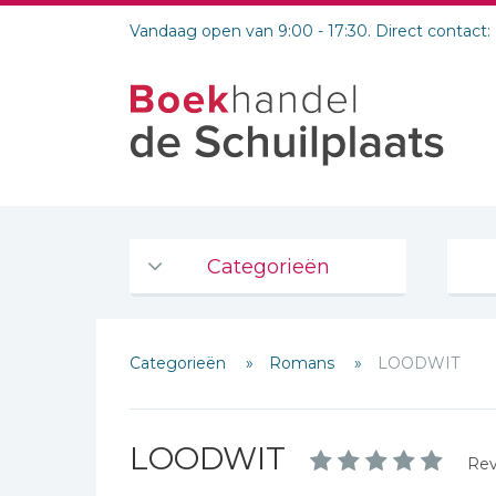
Vandaag open van 9:00 - 17:30. Direct contact:
Categorieën
Agenda's en kalenders
Categorieën
Romans
LOODWIT
De Bijbel
Bijbelse Dagboeken 2026
Bijbelse dagboeken
LOODWIT
Rev
Bijbelstudie groepen