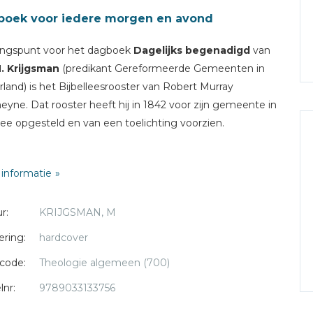
boek voor iedere morgen en avond
angspunt voor het dagboek
Dagelijks begenadigd
van
. Krijgsman
(predikant Gereformeerde Gemeenten in
land) is het Bijbelleesrooster van Robert Murray
yne. Dat rooster heeft hij in 1842 voor zijn gemeente in
e opgesteld en van een toelichting voorzien.
t het Bijbelleesrooster van McCheyne heeft ds.
informatie
sman voor elke dag twee stukjes ter overdenking
reven, een vanuit het Oude Testament en een vanuit
r:
KRIJGSMAN, M
ieuwe Testament. Bij de stukjes is behalve een te lezen
lgedeelte ook een te zingen Psalm opgenomen. Op
ering:
hardcover
 van dit leesrooster verschijnt D.V. volgend jaar het
code:
Theologie algemeen (700)
de dagboek.
lnr:
9789033133756
eyne:
"De gehele Bijbel wordt op ordelijke wijze gelezen