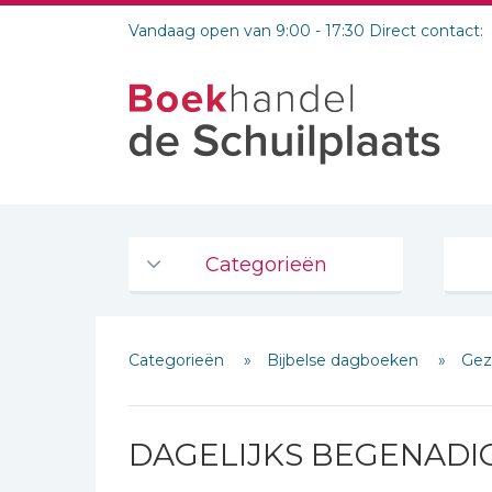
Vandaag open van 9:00 - 17:30 Direct contact:
Categorieën
Agenda's en kalenders
Categorieën
Bijbelse dagboeken
Gez
De Bijbel
Bijbelse Dagboeken 2026
Bijbelse dagboeken
DAGELIJKS BEGENADI
Bijbelstudie groepen