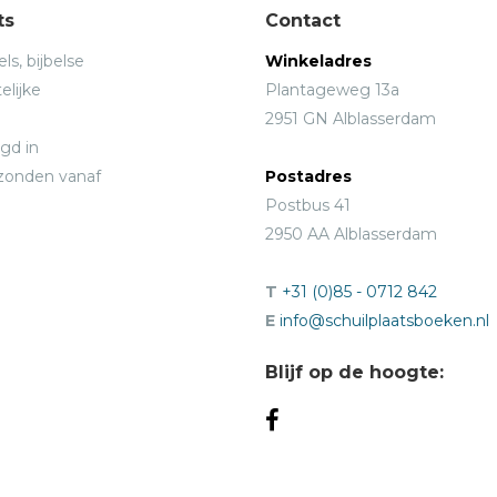
ts
Contact
ls, bijbelse
Winkeladres
elijke
Plantageweg 13a
2951 GN Alblasserdam
gd in
rzonden vanaf
Postadres
Postbus 41
2950 AA Alblasserdam
T
+31 (0)85 - 0712 842
E
info@schuilplaatsboeken.nl
Blijf op de hoogte: